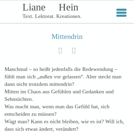
Liane
Hein

Liane Hein | Text. Lektorat. Kreationen.
Text. Lektorat. Kreationen.
Mittendrin


Manchmal – so heißt jedenfalls die Redewendung –
fühlt man sich „außen vor gelassen“. Aber steckt man
dann nicht trotzdem mittendrin?
Mitten im Chaos aus Gefühlen und Gedanken und
Sehnsüchten.
Was macht man, wenn man das Gefühl hat, sich
entscheiden zu müssen?
Wägt man? Kann es nicht bleiben, wie es ist? Will ich,
dass sich etwas ändert, verändert?