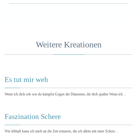
Weitere Kreationen
Es tut mir weh
Wenn ich dich seh wie du kämpfst Gegen die Dämonen, die dich quälen Wenn ich…
Faszination Schere
Wie lebhaft kann ich mich an die Zeit erinnern, die ich allein mit einer Schere…